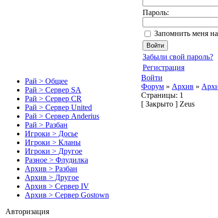
Пароль:
Запомнить меня на
Забыли свой пароль?
Регистрация
Войти
Рай > Общее
Форум
»
Архив
»
Архи
Рай > Сервер SA
Страницы:
1
Рай > Сервер CR
[
Закрыто
]
Zeus
Рай > Сервер United
Рай > Сервер Anderius
Рай > Разбан
Игроки > Досье
Игроки > Кланы
Игроки > Другое
Разное > Флудилка
Архив > Разбан
Архив > Другое
Архив > Сервер IV
Архив > Сервер Gostown
Авторизация