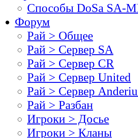
Cпособы DoSа SA-MP
Форум
Рай > Общее
Рай > Сервер SA
Рай > Сервер CR
Рай > Сервер United
Рай > Сервер Anderiu
Рай > Разбан
Игроки > Досье
Игроки > Кланы