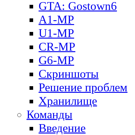
GTA: Gostown6
A1-MP
U1-MP
CR-MP
G6-MP
Скриншоты
Решение проблем
Хранилище
Команды
Введение