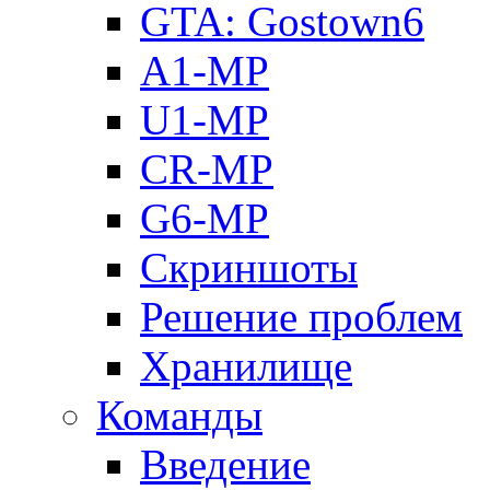
GTA: Gostown6
A1-MP
U1-MP
CR-MP
G6-MP
Скриншоты
Решение проблем
Хранилище
Команды
Введение