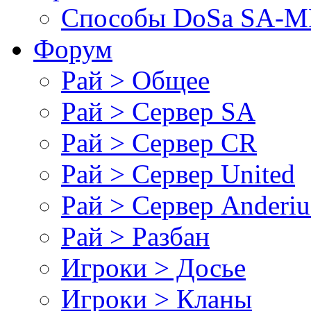
Cпособы DoSа SA-MP
Форум
Рай > Общее
Рай > Сервер SA
Рай > Сервер CR
Рай > Сервер United
Рай > Сервер Anderiu
Рай > Разбан
Игроки > Досье
Игроки > Кланы