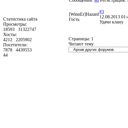
Сообщений:
46
Регистрация:
#3
[WinnEr]Hazard
12.08.2013 01:
Статистика сайта
Гость
Удачи клану
Просмотры:
18593
31322747
Хосты:
Страницы:
1
4212
2205902
Читают тему
Посетители:
7878
4439553
44