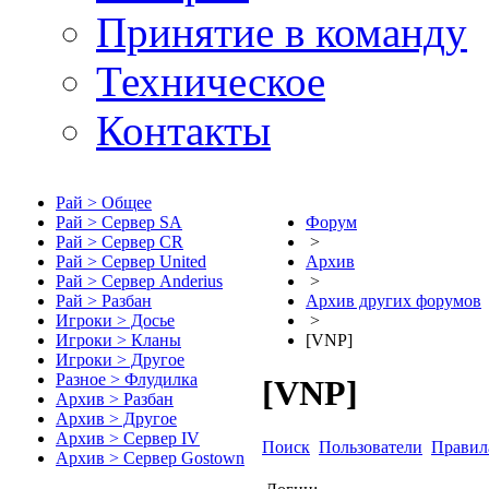
Принятие в команду
Техническое
Контакты
Рай > Общее
Рай > Сервер SA
Форум
Рай > Сервер CR
>
Рай > Сервер United
Архив
Рай > Сервер Anderius
>
Рай > Разбан
Архив других форумов
Игроки > Досье
>
Игроки > Кланы
[VNP]
Игроки > Другое
Разное > Флудилка
[VNP]
Архив > Разбан
Архив > Другое
Архив > Сервер IV
Поиск
Пользователи
Правил
Архив > Сервер Gostown