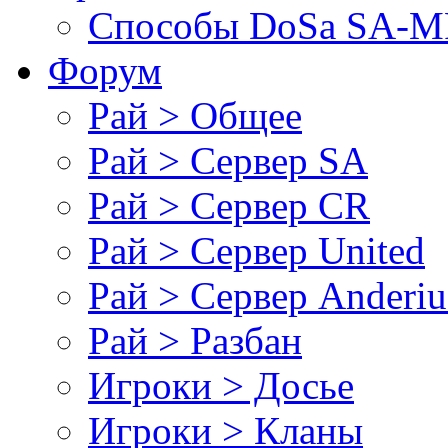
Cпособы DoSа SA-MP
Форум
Рай > Общее
Рай > Сервер SA
Рай > Сервер CR
Рай > Сервер United
Рай > Сервер Anderiu
Рай > Разбан
Игроки > Досье
Игроки > Кланы