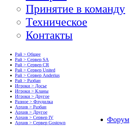
Принятие в команду
Техническое
Контакты
Рай > Общее
Рай > Сервер SA
Рай > Сервер CR
Рай > Сервер United
Рай > Сервер Anderius
Рай > Разбан
Игроки > Досье
Игроки > Кланы
Игроки > Другое
Разное > Флудилка
Архив > Разбан
Архив > Другое
Архив > Сервер IV
Форум
Архив > Сервер Gostown