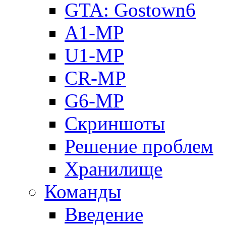
GTA: Gostown6
A1-MP
U1-MP
CR-MP
G6-MP
Скриншоты
Решение проблем
Хранилище
Команды
Введение