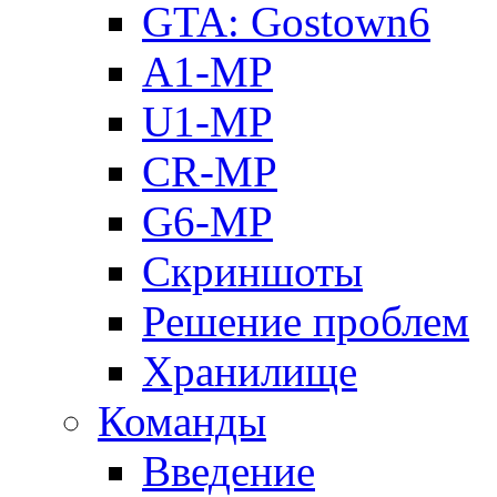
GTA: Gostown6
A1-MP
U1-MP
CR-MP
G6-MP
Скриншоты
Решение проблем
Хранилище
Команды
Введение