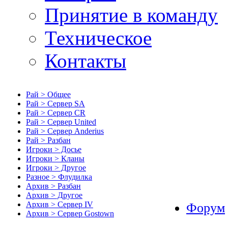
Принятие в команду
Техническое
Контакты
Рай > Общее
Рай > Сервер SA
Рай > Сервер CR
Рай > Сервер United
Рай > Сервер Anderius
Рай > Разбан
Игроки > Досье
Игроки > Кланы
Игроки > Другое
Разное > Флудилка
Архив > Разбан
Архив > Другое
Архив > Сервер IV
Форум
Архив > Сервер Gostown