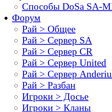
Cпособы DoSа SA-MP
Форум
Рай > Общее
Рай > Сервер SA
Рай > Сервер CR
Рай > Сервер United
Рай > Сервер Anderiu
Рай > Разбан
Игроки > Досье
Игроки > Кланы