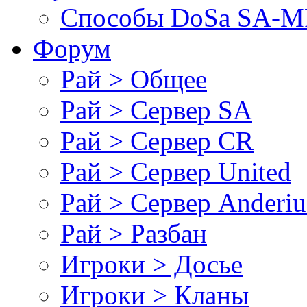
Cпособы DoSа SA-MP
Форум
Рай > Общее
Рай > Сервер SA
Рай > Сервер CR
Рай > Сервер United
Рай > Сервер Anderiu
Рай > Разбан
Игроки > Досье
Игроки > Кланы