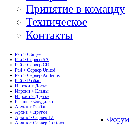
Принятие в команду
Техническое
Контакты
Рай > Общее
Рай > Сервер SA
Рай > Сервер CR
Рай > Сервер United
Рай > Сервер Anderius
Рай > Разбан
Игроки > Досье
Игроки > Кланы
Игроки > Другое
Разное > Флудилка
Архив > Разбан
Архив > Другое
Архив > Сервер IV
Форум
Архив > Сервер Gostown