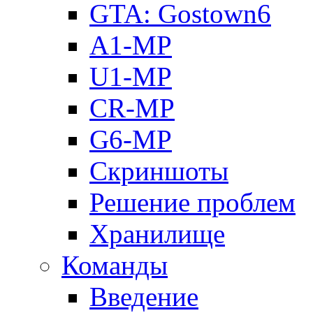
GTA: Gostown6
A1-MP
U1-MP
CR-MP
G6-MP
Скриншоты
Решение проблем
Хранилище
Команды
Введение