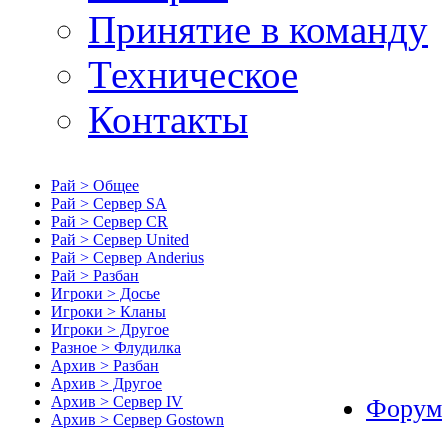
Принятие в команду
Техническое
Контакты
Рай > Общее
Рай > Сервер SA
Рай > Сервер CR
Рай > Сервер United
Рай > Сервер Anderius
Рай > Разбан
Игроки > Досье
Игроки > Кланы
Игроки > Другое
Разное > Флудилка
Архив > Разбан
Архив > Другое
Архив > Сервер IV
Форум
Архив > Сервер Gostown