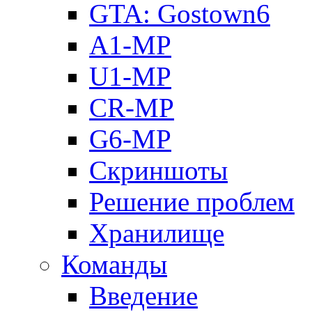
GTA: Gostown6
A1-MP
U1-MP
CR-MP
G6-MP
Скриншоты
Решение проблем
Хранилище
Команды
Введение