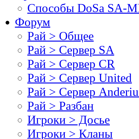
Cпособы DoSа SA-MP
Форум
Рай > Общее
Рай > Сервер SA
Рай > Сервер CR
Рай > Сервер United
Рай > Сервер Anderiu
Рай > Разбан
Игроки > Досье
Игроки > Кланы