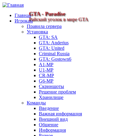
GTA - Paradise
Главная
Райский уголок в мире GTA
Игрокам
Правила сервера
Установка
GTA: SA
GTA: Anderius
GTA: United
Criminal Russia
GTA: Gostown6
A1-MP
U1-MP
CR-MP
G6-MP
Скриншоты
Решение проблем
Хранилище
Команды
Введение
Важная информация
Внешний вид
Общение
Информация
Разное