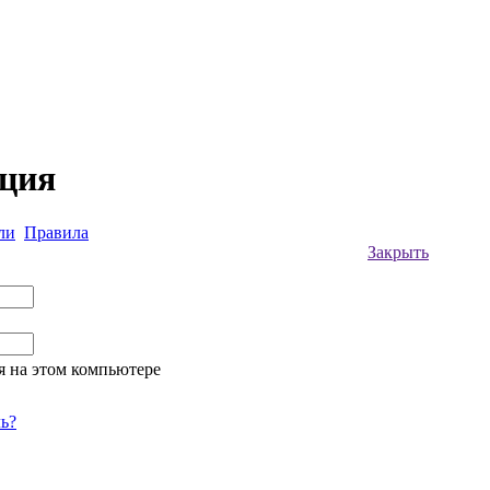
ация
ли
Правила
Закрыть
я на этом компьютере
ь?