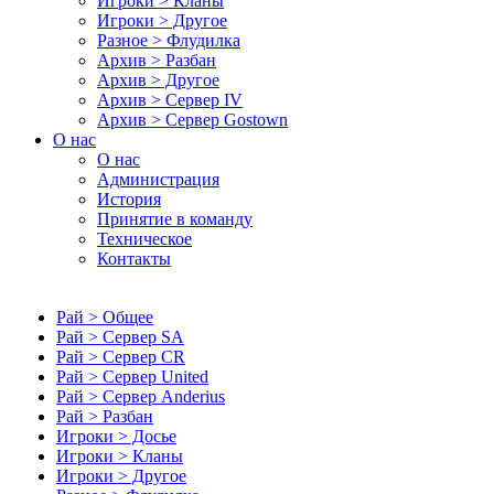
Игроки > Кланы
Игроки > Другое
Разное > Флудилка
Архив > Разбан
Архив > Другое
Архив > Сервер IV
Архив > Сервер Gostown
О нас
О нас
Администрация
История
Принятие в команду
Техническое
Контакты
Рай > Общее
Рай > Сервер SA
Рай > Сервер CR
Рай > Сервер United
Рай > Сервер Anderius
Рай > Разбан
Игроки > Досье
Игроки > Кланы
Игроки > Другое