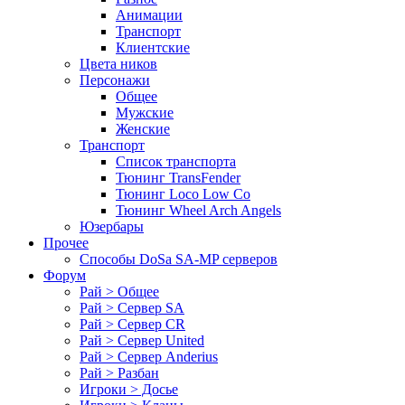
Анимации
Транспорт
Клиентские
Цвета ников
Персонажи
Общее
Мужские
Женские
Транспорт
Список транспорта
Тюнинг TransFender
Тюнинг Loco Low Co
Тюнинг Wheel Arch Angels
Юзербары
Прочее
Cпособы DoSа SA-MP серверов
Форум
Рай > Общее
Рай > Сервер SA
Рай > Сервер CR
Рай > Сервер United
Рай > Сервер Anderius
Рай > Разбан
Игроки > Досье