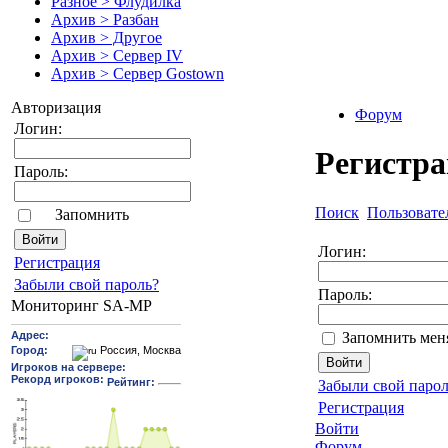
Разное > Флудилка
Архив > Разбан
Архив > Другое
Архив > Сервер IV
Архив > Сервер Gostown
Авторизация
Форум
Логин:
Регистр
Пароль:
Поиск
Пользовате
Запомнить
Логин:
Pегиcтрaция
Забыли свой пароль?
Пароль:
Мониторинг SA-MP
Запомнить мен
Забыли свой парол
Регистрация
Войти
Форум