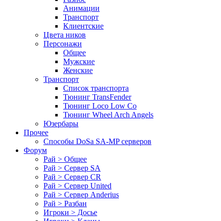
Анимации
Транспорт
Клиентские
Цвета ников
Персонажи
Общее
Мужские
Женские
Транспорт
Список транспорта
Тюнинг TransFender
Тюнинг Loco Low Co
Тюнинг Wheel Arch Angels
Юзербары
Прочее
Cпособы DoSа SA-MP серверов
Форум
Рай > Общее
Рай > Сервер SA
Рай > Сервер CR
Рай > Сервер United
Рай > Сервер Anderius
Рай > Разбан
Игроки > Досье