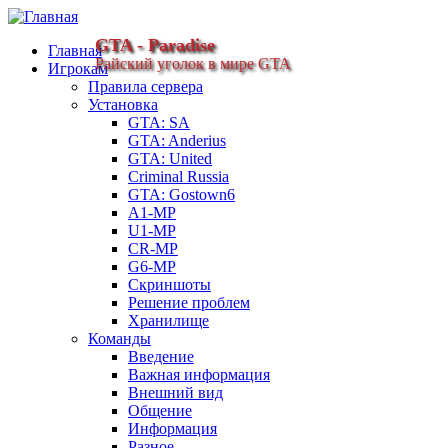
GTA - Paradise
Главная
Райский уголок в мире GTA
Игрокам
Правила сервера
Установка
GTA: SA
GTA: Anderius
GTA: United
Criminal Russia
GTA: Gostown6
A1-MP
U1-MP
CR-MP
G6-MP
Скриншоты
Решение проблем
Хранилище
Команды
Введение
Важная информация
Внешний вид
Общение
Информация
Разное