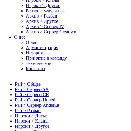
Игроки > Кланы
Игроки > Другое
Разное > Флудилка
Архив > Разбан
Архив > Другое
Архив > Сервер IV
Архив > Сервер Gostown
О нас
О нас
Администрация
История
Принятие в команду
Техническое
Контакты
Рай > Общее
Рай > Сервер SA
Рай > Сервер CR
Рай > Сервер United
Рай > Сервер Anderius
Рай > Разбан
Игроки > Досье
Игроки > Кланы
Игроки > Другое