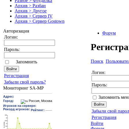
Разное > Флудилка
Архив > Разбан
Архив > Другое
Архив > Сервер IV
Архив > Сервер Gostown
Авторизация
Форум
Логин:
Регистр
Пароль:
Поиск
Пользовате
Запомнить
Логин:
Pегиcтрaция
Забыли свой пароль?
Пароль:
Мониторинг SA-MP
Запомнить мен
Забыли свой парол
Регистрация
Войти
Форум