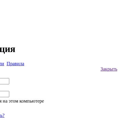
ация
ли
Правила
Закрыть
я на этом компьютере
ь?