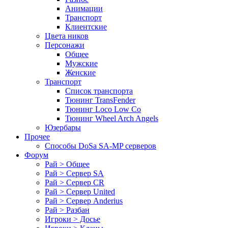
Анимации
Транспорт
Клиентские
Цвета ников
Персонажи
Общее
Мужские
Женские
Транспорт
Список транспорта
Тюнинг TransFender
Тюнинг Loco Low Co
Тюнинг Wheel Arch Angels
Юзербары
Прочее
Cпособы DoSа SA-MP серверов
Форум
Рай > Общее
Рай > Сервер SA
Рай > Сервер CR
Рай > Сервер United
Рай > Сервер Anderius
Рай > Разбан
Игроки > Досье