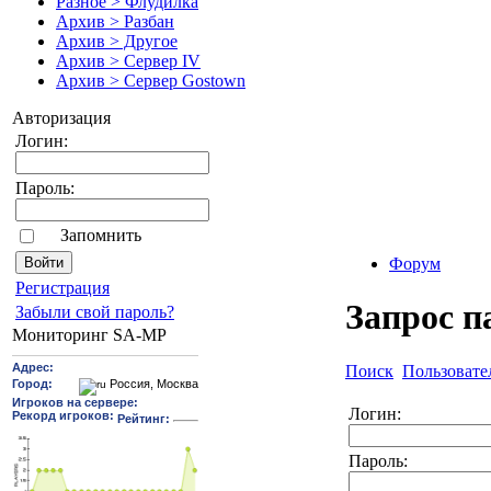
Разное > Флудилка
Архив > Разбан
Архив > Другое
Архив > Сервер IV
Архив > Сервер Gostown
Авторизация
Логин:
Пароль:
Запомнить
Форум
Pегиcтрaция
Запрос п
Забыли свой пароль?
Мониторинг SA-MP
Поиск
Пользовате
Логин:
Пароль: