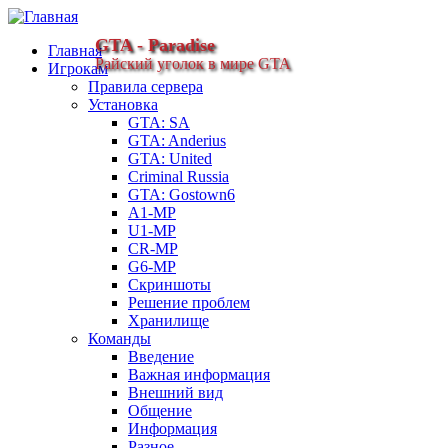
GTA - Paradise
Главная
Райский уголок в мире GTA
Игрокам
Правила сервера
Установка
GTA: SA
GTA: Anderius
GTA: United
Criminal Russia
GTA: Gostown6
A1-MP
U1-MP
CR-MP
G6-MP
Скриншоты
Решение проблем
Хранилище
Команды
Введение
Важная информация
Внешний вид
Общение
Информация
Разное