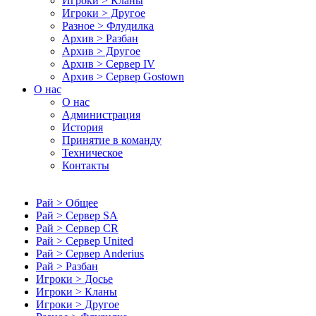
Игроки > Кланы
Игроки > Другое
Разное > Флудилка
Архив > Разбан
Архив > Другое
Архив > Сервер IV
Архив > Сервер Gostown
О нас
О нас
Администрация
История
Принятие в команду
Техническое
Контакты
Рай > Общее
Рай > Сервер SA
Рай > Сервер CR
Рай > Сервер United
Рай > Сервер Anderius
Рай > Разбан
Игроки > Досье
Игроки > Кланы
Игроки > Другое