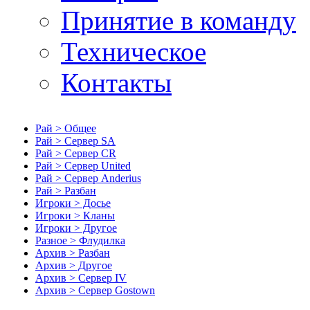
Принятие в команду
Техническое
Контакты
Рай > Общее
Рай > Сервер SA
Рай > Сервер CR
Рай > Сервер United
Рай > Сервер Anderius
Рай > Разбан
Игроки > Досье
Игроки > Кланы
Игроки > Другое
Разное > Флудилка
Архив > Разбан
Архив > Другое
Архив > Сервер IV
Архив > Сервер Gostown