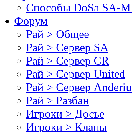
Cпособы DoSа SA-MP
Форум
Рай > Общее
Рай > Сервер SA
Рай > Сервер CR
Рай > Сервер United
Рай > Сервер Anderiu
Рай > Разбан
Игроки > Досье
Игроки > Кланы