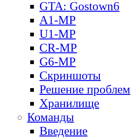
GTA: Gostown6
A1-MP
U1-MP
CR-MP
G6-MP
Скриншоты
Решение проблем
Хранилище
Команды
Введение