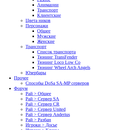
Анимации
Транспорт
Клиентские
Цвета ников
Персонажи
Общее
Мужские
Женские
Транспорт
Список транспорта
Тюнинг TransFender
Тюнинг Loco Low Co
Тюнинг Wheel Arch Angels
Юзербары
Прочее
Cпособы DoSа SA-MP серверов
Форум
Рай > Общее
Рай > Сервер SA
Рай > Сервер CR
Рай > Сервер United
Рай > Сервер Anderius
Рай > Разбан
Игроки > Досье