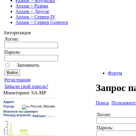
Разное > Флудилка
Архив > Разбан
Архив > Другое
Архив > Сервер IV
Архив > Сервер Gostown
Авторизация
Логин:
Пароль:
Запомнить
Форум
Pегиcтрaция
Запрос п
Забыли свой пароль?
Мониторинг SA-MP
Поиск
Пользовате
Логин:
Пароль: