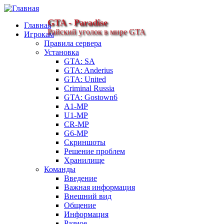
GTA - Paradise
Главная
Райский уголок в мире GTA
Игрокам
Правила сервера
Установка
GTA: SA
GTA: Anderius
GTA: United
Criminal Russia
GTA: Gostown6
A1-MP
U1-MP
CR-MP
G6-MP
Скриншоты
Решение проблем
Хранилище
Команды
Введение
Важная информация
Внешний вид
Общение
Информация
Разное