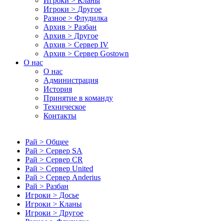
Игроки > Кланы
Игроки > Другое
Разное > Флудилка
Архив > Разбан
Архив > Другое
Архив > Сервер IV
Архив > Сервер Gostown
О нас
О нас
Администрация
История
Принятие в команду
Техническое
Контакты
Рай > Общее
Рай > Сервер SA
Рай > Сервер CR
Рай > Сервер United
Рай > Сервер Anderius
Рай > Разбан
Игроки > Досье
Игроки > Кланы
Игроки > Другое