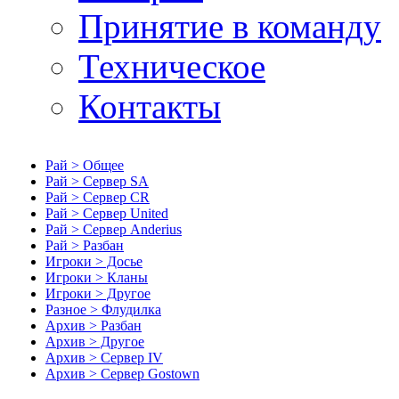
Принятие в команду
Техническое
Контакты
Рай > Общее
Рай > Сервер SA
Рай > Сервер CR
Рай > Сервер United
Рай > Сервер Anderius
Рай > Разбан
Игроки > Досье
Игроки > Кланы
Игроки > Другое
Разное > Флудилка
Архив > Разбан
Архив > Другое
Архив > Сервер IV
Архив > Сервер Gostown