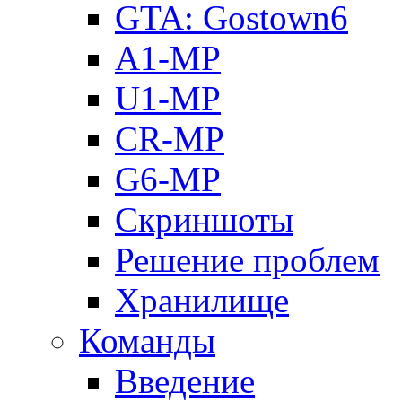
GTA: Gostown6
A1-MP
U1-MP
CR-MP
G6-MP
Скриншоты
Решение проблем
Хранилище
Команды
Введение