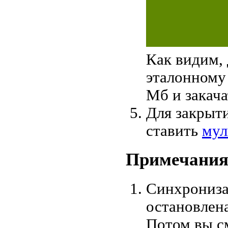
Как видим, 
эталонному 
Мб и закача
Для закрыт
ставить
мул
Примечани
Синхрониза
остановлен
Потом вы см