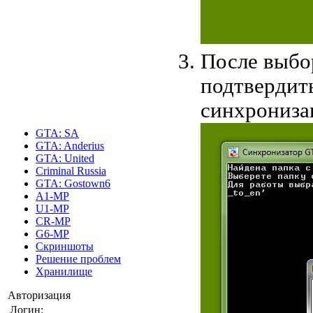
После выбо
подтвердить
синхрониза
GTA: SA
GTA: Anderius
GTA: United
Criminal Russia
GTA: Gostown6
A1-MP
U1-MP
CR-MP
G6-MP
Скриншоты
Решение проблем
Хранилище
Авторизация
Логин: