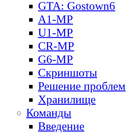
GTA: Gostown6
A1-MP
U1-MP
CR-MP
G6-MP
Скриншоты
Решение проблем
Хранилище
Команды
Введение