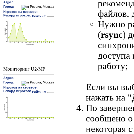
рекоменд
файлов, 
Нужно р
(
rsync
) 
синхрон
доступа 
работу;
Мониторинг U2-MP
Если вы вы
нажать на "
По заверше
сообщено о
некоторая с