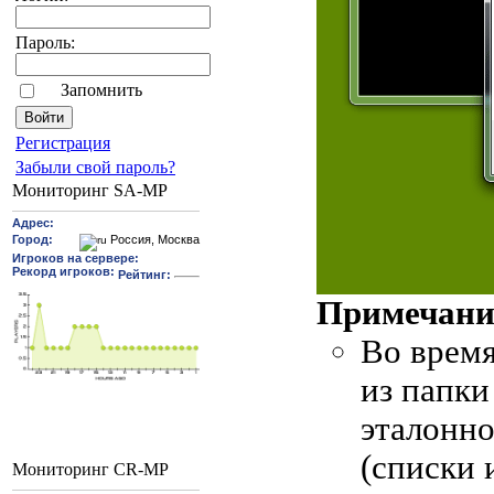
Пароль:
Запомнить
Pегиcтрaция
Забыли свой пароль?
Мониторинг SA-MP
Примечан
Во время
из папки
эталонно
(списки 
Мониторинг CR-MP