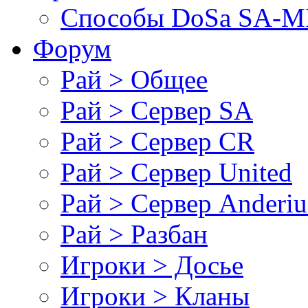
Cпособы DoSа SA-MP
Форум
Рай > Общее
Рай > Сервер SA
Рай > Сервер CR
Рай > Сервер United
Рай > Сервер Anderiu
Рай > Разбан
Игроки > Досье
Игроки > Кланы