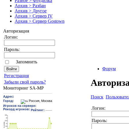
Разное > Флудилка
Архив > Разбан
Архив > Другое
Архив > Сервер IV
Архив > Сервер Gostown
Авторизация
Логин:
Пароль:
Запомнить
Форум
Pегиcтрaция
Авториз
Забыли свой пароль?
Мониторинг SA-MP
Поиск
Пользовате
Логин:
Пароль: