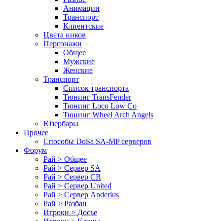
Анимации
Транспорт
Клиентские
Цвета ников
Персонажи
Общее
Мужские
Женские
Транспорт
Список транспорта
Тюнинг TransFender
Тюнинг Loco Low Co
Тюнинг Wheel Arch Angels
Юзербары
Прочее
Cпособы DoSа SA-MP серверов
Форум
Рай > Общее
Рай > Сервер SA
Рай > Сервер CR
Рай > Сервер United
Рай > Сервер Anderius
Рай > Разбан
Игроки > Досье