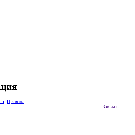
ация
ли
Правила
Закрыть