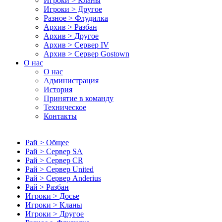
Игроки > Кланы
Игроки > Другое
Разное > Флудилка
Архив > Разбан
Архив > Другое
Архив > Сервер IV
Архив > Сервер Gostown
О нас
О нас
Администрация
История
Принятие в команду
Техническое
Контакты
Рай > Общее
Рай > Сервер SA
Рай > Сервер CR
Рай > Сервер United
Рай > Сервер Anderius
Рай > Разбан
Игроки > Досье
Игроки > Кланы
Игроки > Другое