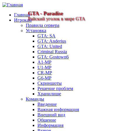
GTA - Paradise
Главная
Райский уголок в мире GTA
Игрокам
Правила сервера
Установка
GTA: SA
GTA: Anderius
GTA: United
Criminal Russia
GTA: Gostown6
A1-MP
U1-MP
CR-MP
G6-MP
Скриншоты
Решение проблем
Хранилище
Команды
Введение
Важная информация
Внешний вид
Общение
Информация
Разное