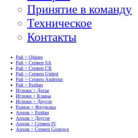
Принятие в команду
Техническое
Контакты
Рай > Общее
Рай > Сервер SA
Рай > Сервер CR
Рай > Сервер United
Рай > Сервер Anderius
Рай > Разбан
Игроки > Досье
Игроки > Кланы
Игроки > Другое
Разное > Флудилка
Архив > Разбан
Архив > Другое
Архив > Сервер IV
Архив > Сервер Gostown