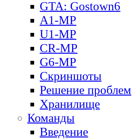
GTA: Gostown6
A1-MP
U1-MP
CR-MP
G6-MP
Скриншоты
Решение проблем
Хранилище
Команды
Введение