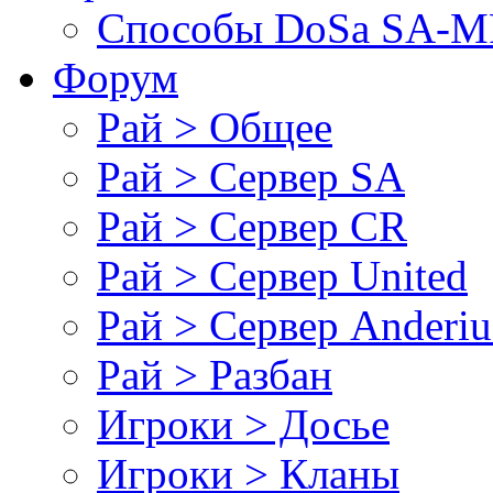
Cпособы DoSа SA-MP
Форум
Рай > Общее
Рай > Сервер SA
Рай > Сервер CR
Рай > Сервер United
Рай > Сервер Anderiu
Рай > Разбан
Игроки > Досье
Игроки > Кланы