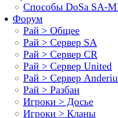
Cпособы DoSа SA-MP
Форум
Рай > Общее
Рай > Сервер SA
Рай > Сервер CR
Рай > Сервер United
Рай > Сервер Anderiu
Рай > Разбан
Игроки > Досье
Игроки > Кланы