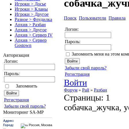
собачка_жуч
Игроки > Досье
Игроки > Кланы
Игроки > Другое
Поиск
Пользователи
Правила
Разное > Флудилка
Архив > Разбан
Логин:
Архив > Другое
Архив > Сервер IV
Архив > Сервер
Пароль:
Gostown
Запомнить меня на этом ко
Авторизация
Логин:
Забыли свой пароль?
Пароль:
Регистрация
Войти
Запомнить
Форум
»
Рай
»
Разбан
Страницы:
1
Pегиcтрaция
собачка_жучка, 
Забыли свой пароль?
Мониторинг SA-MP