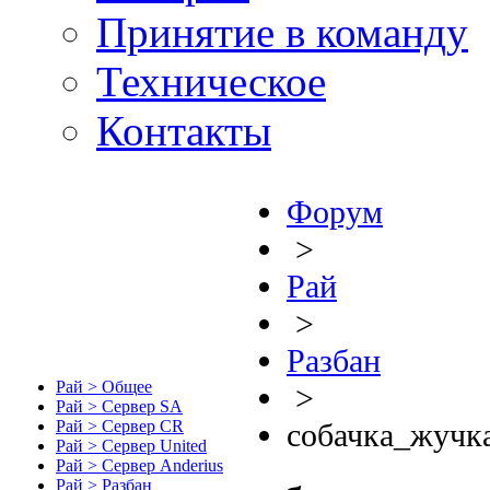
Принятие в команду
Техническое
Контакты
Форум
>
Рай
>
Разбан
Рай > Общее
>
Рай > Сервер SA
Рай > Сервер CR
собачка_жучк
Рай > Сервер United
Рай > Сервер Anderius
Рай > Разбан