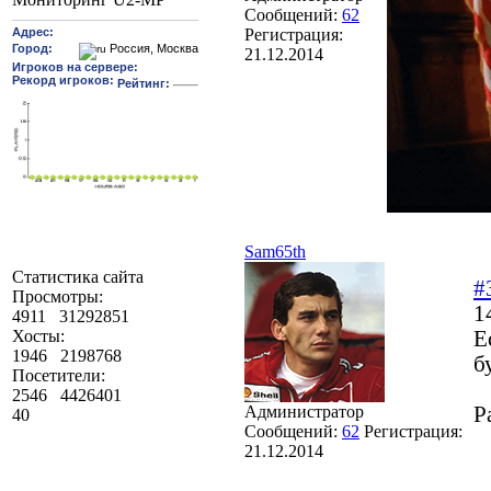
Сообщений:
62
Регистрация:
21.12.2014
Sam65th
Статистика сайта
#
Просмотры:
1
4911
31292851
Е
Хосты:
1946
2198768
б
Посетители:
2546
4426401
Администратор
Р
40
Сообщений:
62
Регистрация:
21.12.2014