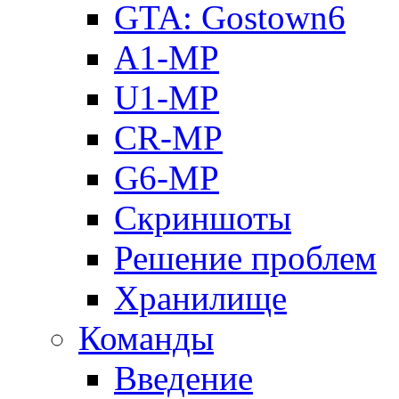
GTA: Gostown6
A1-MP
U1-MP
CR-MP
G6-MP
Скриншоты
Решение проблем
Хранилище
Команды
Введение