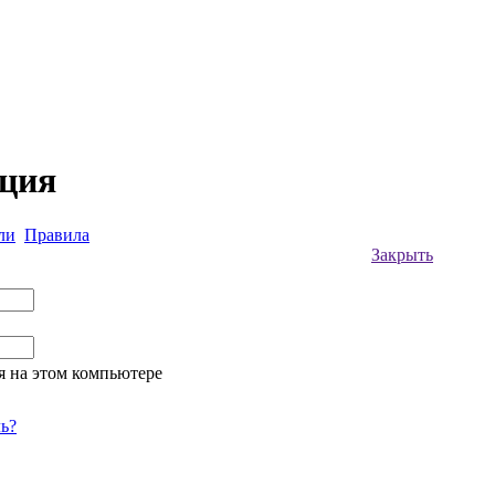
ация
ли
Правила
Закрыть
я на этом компьютере
ь?