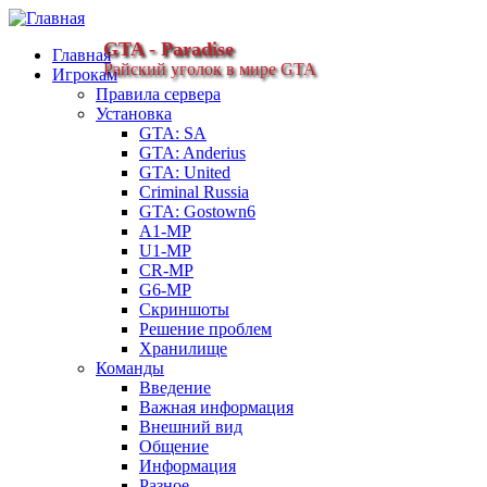
GTA - Paradise
Главная
Райский уголок в мире GTA
Игрокам
Правила сервера
Установка
GTA: SA
GTA: Anderius
GTA: United
Criminal Russia
GTA: Gostown6
A1-MP
U1-MP
CR-MP
G6-MP
Скриншоты
Решение проблем
Хранилище
Команды
Введение
Важная информация
Внешний вид
Общение
Информация
Разное