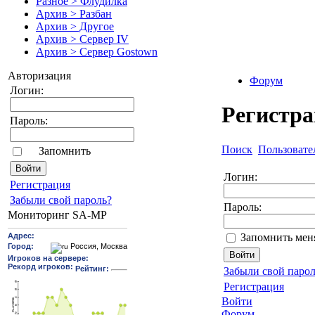
Разное > Флудилка
Архив > Разбан
Архив > Другое
Архив > Сервер IV
Архив > Сервер Gostown
Авторизация
Форум
Логин:
Регистр
Пароль:
Поиск
Пользовате
Запомнить
Логин:
Pегиcтрaция
Забыли свой пароль?
Пароль:
Мониторинг SA-MP
Запомнить мен
Забыли свой парол
Регистрация
Войти
Форум