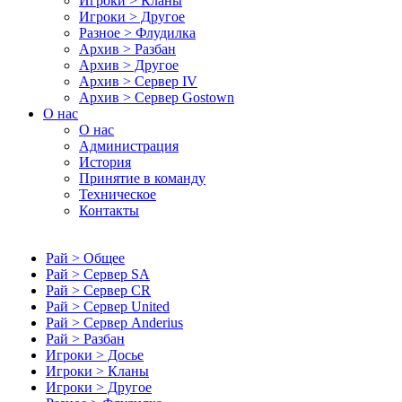
Игроки > Кланы
Игроки > Другое
Разное > Флудилка
Архив > Разбан
Архив > Другое
Архив > Сервер IV
Архив > Сервер Gostown
О нас
О нас
Администрация
История
Принятие в команду
Техническое
Контакты
Рай > Общее
Рай > Сервер SA
Рай > Сервер CR
Рай > Сервер United
Рай > Сервер Anderius
Рай > Разбан
Игроки > Досье
Игроки > Кланы
Игроки > Другое