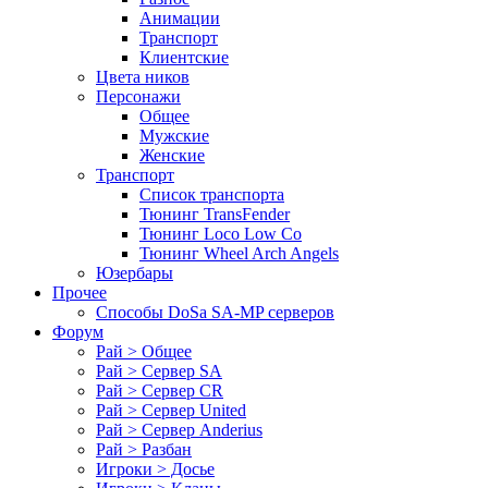
Анимации
Транспорт
Клиентские
Цвета ников
Персонажи
Общее
Мужские
Женские
Транспорт
Список транспорта
Тюнинг TransFender
Тюнинг Loco Low Co
Тюнинг Wheel Arch Angels
Юзербары
Прочее
Cпособы DoSа SA-MP серверов
Форум
Рай > Общее
Рай > Сервер SA
Рай > Сервер CR
Рай > Сервер United
Рай > Сервер Anderius
Рай > Разбан
Игроки > Досье