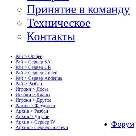
Принятие в команду
Техническое
Контакты
Рай > Общее
Рай > Сервер SA
Рай > Сервер CR
Рай > Сервер United
Рай > Сервер Anderius
Рай > Разбан
Игроки > Досье
Игроки > Кланы
Игроки > Другое
Разное > Флудилка
Архив > Разбан
Архив > Другое
Архив > Сервер IV
Форум
Архив > Сервер Gostown