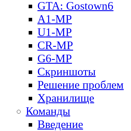
GTA: Gostown6
A1-MP
U1-MP
CR-MP
G6-MP
Скриншоты
Решение проблем
Хранилище
Команды
Введение