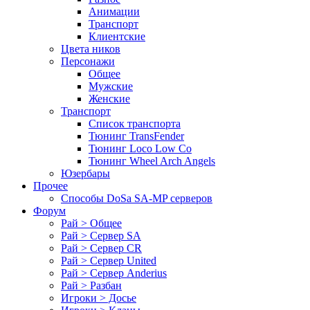
Анимации
Транспорт
Клиентские
Цвета ников
Персонажи
Общее
Мужские
Женские
Транспорт
Список транспорта
Тюнинг TransFender
Тюнинг Loco Low Co
Тюнинг Wheel Arch Angels
Юзербары
Прочее
Cпособы DoSа SA-MP серверов
Форум
Рай > Общее
Рай > Сервер SA
Рай > Сервер CR
Рай > Сервер United
Рай > Сервер Anderius
Рай > Разбан
Игроки > Досье