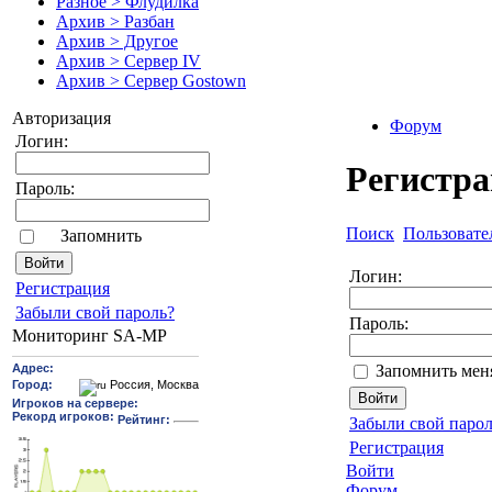
Разное > Флудилка
Архив > Разбан
Архив > Другое
Архив > Сервер IV
Архив > Сервер Gostown
Авторизация
Форум
Логин:
Регистр
Пароль:
Поиск
Пользовате
Запомнить
Логин:
Pегиcтрaция
Забыли свой пароль?
Пароль:
Мониторинг SA-MP
Запомнить мен
Забыли свой парол
Регистрация
Войти
Форум