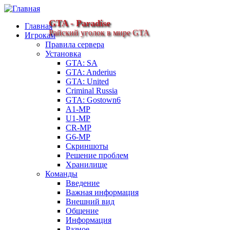
GTA - Paradise
Главная
Райский уголок в мире GTA
Игрокам
Правила сервера
Установка
GTA: SA
GTA: Anderius
GTA: United
Criminal Russia
GTA: Gostown6
A1-MP
U1-MP
CR-MP
G6-MP
Скриншоты
Решение проблем
Хранилище
Команды
Введение
Важная информация
Внешний вид
Общение
Информация
Разное