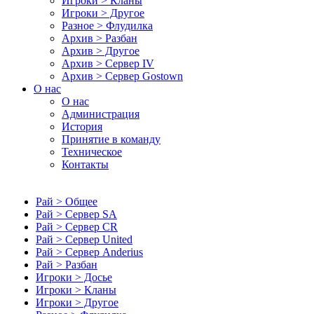
Игроки > Кланы
Игроки > Другое
Разное > Флудилка
Архив > Разбан
Архив > Другое
Архив > Сервер IV
Архив > Сервер Gostown
О нас
О нас
Администрация
История
Принятие в команду
Техническое
Контакты
Рай > Общее
Рай > Сервер SA
Рай > Сервер CR
Рай > Сервер United
Рай > Сервер Anderius
Рай > Разбан
Игроки > Досье
Игроки > Кланы
Игроки > Другое