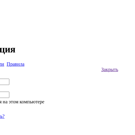
ация
ли
Правила
Закрыть
я на этом компьютере
ь?