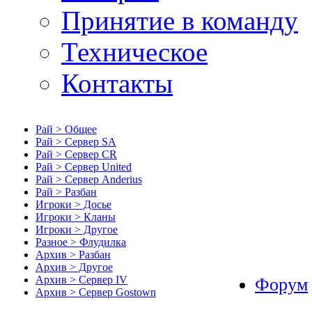
Принятие в команду
Техническое
Контакты
Рай > Общее
Рай > Сервер SA
Рай > Сервер CR
Рай > Сервер United
Рай > Сервер Anderius
Рай > Разбан
Игроки > Досье
Игроки > Кланы
Игроки > Другое
Разное > Флудилка
Архив > Разбан
Архив > Другое
Архив > Сервер IV
Форум
Архив > Сервер Gostown