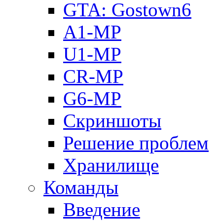
GTA: Gostown6
A1-MP
U1-MP
CR-MP
G6-MP
Скриншоты
Решение проблем
Хранилище
Команды
Введение