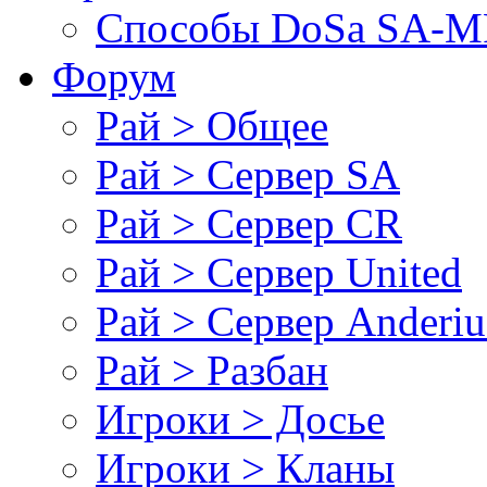
Cпособы DoSа SA-MP
Форум
Рай > Общее
Рай > Сервер SA
Рай > Сервер CR
Рай > Сервер United
Рай > Сервер Anderiu
Рай > Разбан
Игроки > Досье
Игроки > Кланы