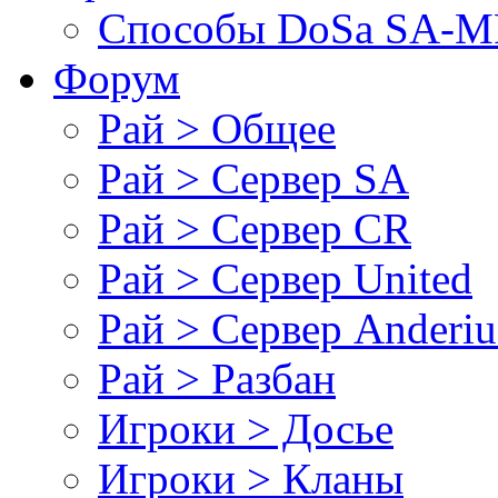
Cпособы DoSа SA-MP
Форум
Рай > Общее
Рай > Сервер SA
Рай > Сервер CR
Рай > Сервер United
Рай > Сервер Anderiu
Рай > Разбан
Игроки > Досье
Игроки > Кланы