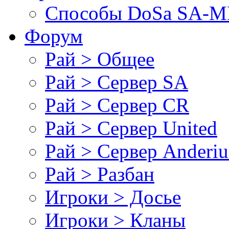
Cпособы DoSа SA-MP
Форум
Рай > Общее
Рай > Сервер SA
Рай > Сервер CR
Рай > Сервер United
Рай > Сервер Anderiu
Рай > Разбан
Игроки > Досье
Игроки > Кланы