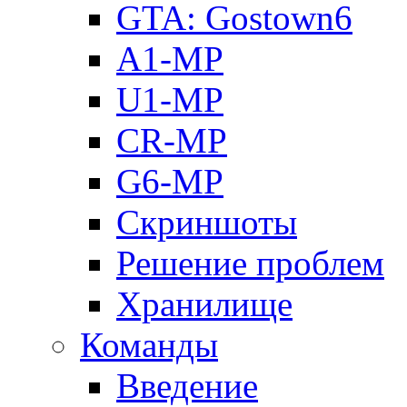
GTA: Gostown6
A1-MP
U1-MP
CR-MP
G6-MP
Скриншоты
Решение проблем
Хранилище
Команды
Введение