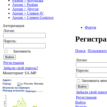
Разное > Флудилка
Архив > Разбан
Архив > Другое
Архив > Сервер IV
Архив > Сервер Gostown
Авторизация
Форум
Логин:
Регистр
Пароль:
Поиск
Пользовате
Запомнить
Логин:
Pегиcтрaция
Забыли свой пароль?
Пароль:
Мониторинг SA-MP
Запомнить мен
Забыли свой парол
Регистрация
Войти
Форум