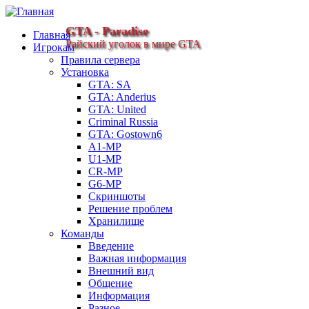
GTA - Paradise
Главная
Райский уголок в мире GTA
Игрокам
Правила сервера
Установка
GTA: SA
GTA: Anderius
GTA: United
Criminal Russia
GTA: Gostown6
A1-MP
U1-MP
CR-MP
G6-MP
Скриншоты
Решение проблем
Хранилище
Команды
Введение
Важная информация
Внешний вид
Общение
Информация
Разное