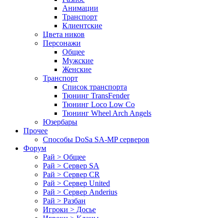
Анимации
Транспорт
Клиентские
Цвета ников
Персонажи
Общее
Мужские
Женские
Транспорт
Список транспорта
Тюнинг TransFender
Тюнинг Loco Low Co
Тюнинг Wheel Arch Angels
Юзербары
Прочее
Cпособы DoSа SA-MP серверов
Форум
Рай > Общее
Рай > Сервер SA
Рай > Сервер CR
Рай > Сервер United
Рай > Сервер Anderius
Рай > Разбан
Игроки > Досье