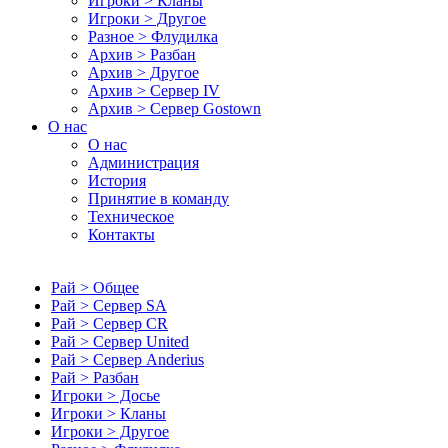
Игроки > Кланы
Игроки > Другое
Разное > Флудилка
Архив > Разбан
Архив > Другое
Архив > Сервер IV
Архив > Сервер Gostown
О нас
О нас
Администрация
История
Принятие в команду
Техническое
Контакты
Рай > Общее
Рай > Сервер SA
Рай > Сервер CR
Рай > Сервер United
Рай > Сервер Anderius
Рай > Разбан
Игроки > Досье
Игроки > Кланы
Игроки > Другое