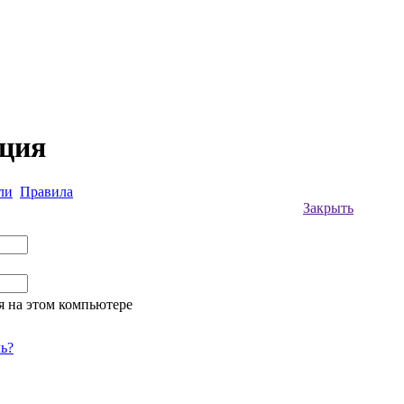
ация
ли
Правила
Закрыть
я на этом компьютере
ь?