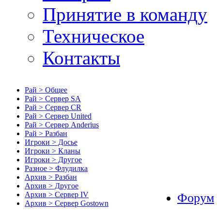
Принятие в команду
Техническое
Контакты
Рай > Общее
Рай > Сервер SA
Рай > Сервер CR
Рай > Сервер United
Рай > Сервер Anderius
Рай > Разбан
Игроки > Досье
Игроки > Кланы
Игроки > Другое
Разное > Флудилка
Архив > Разбан
Архив > Другое
Архив > Сервер IV
Форум
Архив > Сервер Gostown