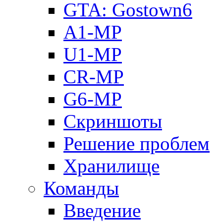
GTA: Gostown6
A1-MP
U1-MP
CR-MP
G6-MP
Скриншоты
Решение проблем
Хранилище
Команды
Введение