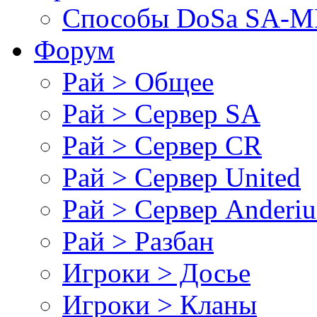
Cпособы DoSа SA-MP
Форум
Рай > Общее
Рай > Сервер SA
Рай > Сервер CR
Рай > Сервер United
Рай > Сервер Anderiu
Рай > Разбан
Игроки > Досье
Игроки > Кланы