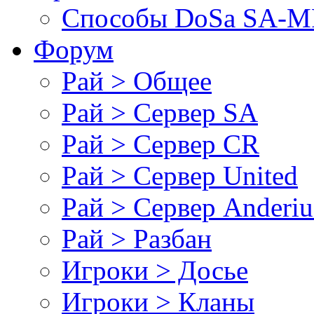
Cпособы DoSа SA-MP
Форум
Рай > Общее
Рай > Сервер SA
Рай > Сервер CR
Рай > Сервер United
Рай > Сервер Anderiu
Рай > Разбан
Игроки > Досье
Игроки > Кланы