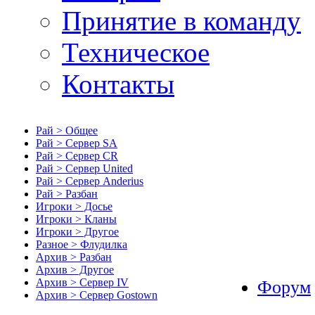
Принятие в команду
Техническое
Контакты
Рай > Общее
Рай > Сервер SA
Рай > Сервер CR
Рай > Сервер United
Рай > Сервер Anderius
Рай > Разбан
Игроки > Досье
Игроки > Кланы
Игроки > Другое
Разное > Флудилка
Архив > Разбан
Архив > Другое
Архив > Сервер IV
Форум
Архив > Сервер Gostown