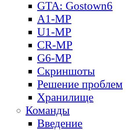
GTA: Gostown6
A1-MP
U1-MP
CR-MP
G6-MP
Скриншоты
Решение проблем
Хранилище
Команды
Введение