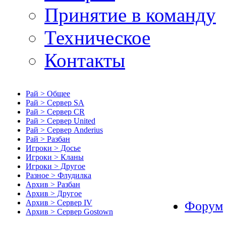
Принятие в команду
Техническое
Контакты
Рай > Общее
Рай > Сервер SA
Рай > Сервер CR
Рай > Сервер United
Рай > Сервер Anderius
Рай > Разбан
Игроки > Досье
Игроки > Кланы
Игроки > Другое
Разное > Флудилка
Архив > Разбан
Архив > Другое
Архив > Сервер IV
Форум
Архив > Сервер Gostown