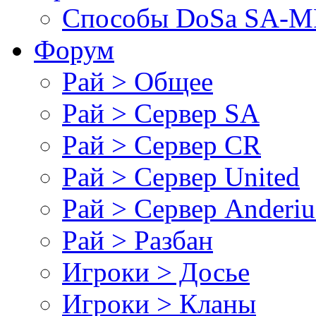
Cпособы DoSа SA-MP
Форум
Рай > Общее
Рай > Сервер SA
Рай > Сервер CR
Рай > Сервер United
Рай > Сервер Anderiu
Рай > Разбан
Игроки > Досье
Игроки > Кланы