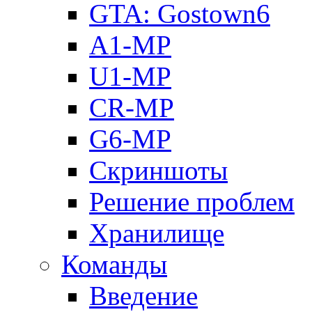
GTA: Gostown6
A1-MP
U1-MP
CR-MP
G6-MP
Скриншоты
Решение проблем
Хранилище
Команды
Введение