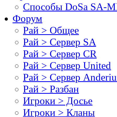
Cпособы DoSа SA-MP
Форум
Рай > Общее
Рай > Сервер SA
Рай > Сервер CR
Рай > Сервер United
Рай > Сервер Anderiu
Рай > Разбан
Игроки > Досье
Игроки > Кланы