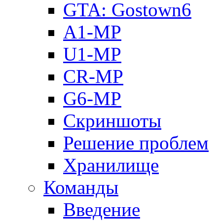
GTA: Gostown6
A1-MP
U1-MP
CR-MP
G6-MP
Скриншоты
Решение проблем
Хранилище
Команды
Введение