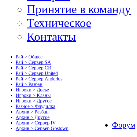
Принятие в команду
Техническое
Контакты
Рай > Общее
Рай > Сервер SA
Рай > Сервер CR
Рай > Сервер United
Рай > Сервер Anderius
Рай > Разбан
Игроки > Досье
Игроки > Кланы
Игроки > Другое
Разное > Флудилка
Архив > Разбан
Архив > Другое
Архив > Сервер IV
Форум
Архив > Сервер Gostown