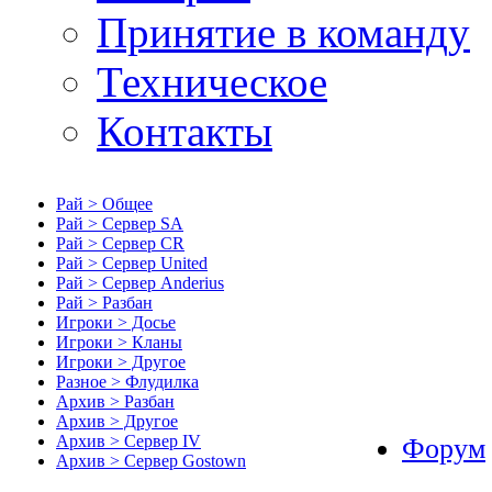
Принятие в команду
Техническое
Контакты
Рай > Общее
Рай > Сервер SA
Рай > Сервер CR
Рай > Сервер United
Рай > Сервер Anderius
Рай > Разбан
Игроки > Досье
Игроки > Кланы
Игроки > Другое
Разное > Флудилка
Архив > Разбан
Архив > Другое
Архив > Сервер IV
Форум
Архив > Сервер Gostown