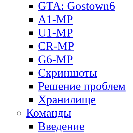
GTA: Gostown6
A1-MP
U1-MP
CR-MP
G6-MP
Скриншоты
Решение проблем
Хранилище
Команды
Введение