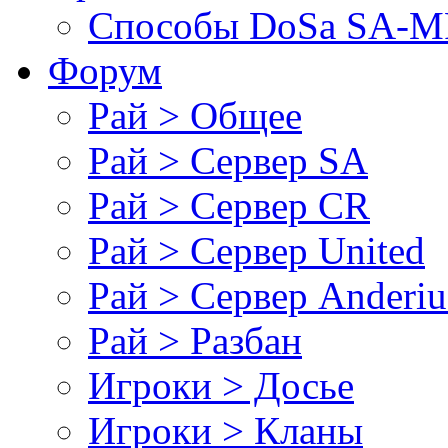
Cпособы DoSа SA-MP
Форум
Рай > Общее
Рай > Сервер SA
Рай > Сервер CR
Рай > Сервер United
Рай > Сервер Anderiu
Рай > Разбан
Игроки > Досье
Игроки > Кланы