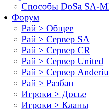
Cпособы DoSа SA-MP
Форум
Рай > Общее
Рай > Сервер SA
Рай > Сервер CR
Рай > Сервер United
Рай > Сервер Anderiu
Рай > Разбан
Игроки > Досье
Игроки > Кланы