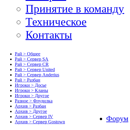
Принятие в команду
Техническое
Контакты
Рай > Общее
Рай > Сервер SA
Рай > Сервер CR
Рай > Сервер United
Рай > Сервер Anderius
Рай > Разбан
Игроки > Досье
Игроки > Кланы
Игроки > Другое
Разное > Флудилка
Архив > Разбан
Архив > Другое
Архив > Сервер IV
Форум
Архив > Сервер Gostown