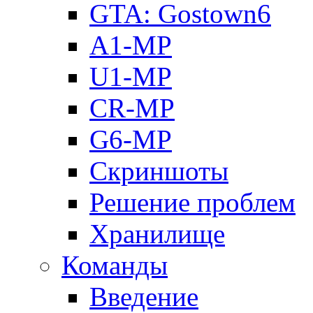
GTA: Gostown6
A1-MP
U1-MP
CR-MP
G6-MP
Скриншоты
Решение проблем
Хранилище
Команды
Введение