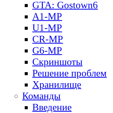
GTA: Gostown6
A1-MP
U1-MP
CR-MP
G6-MP
Скриншоты
Решение проблем
Хранилище
Команды
Введение