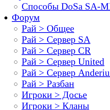
Cпособы DoSа SA-MP
Форум
Рай > Общее
Рай > Сервер SA
Рай > Сервер CR
Рай > Сервер United
Рай > Сервер Anderiu
Рай > Разбан
Игроки > Досье
Игроки > Кланы