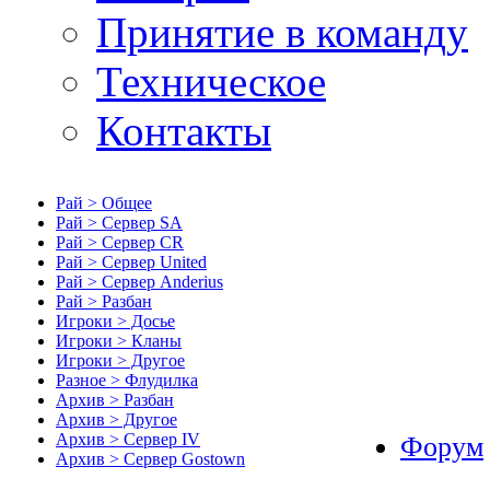
Принятие в команду
Техническое
Контакты
Рай > Общее
Рай > Сервер SA
Рай > Сервер CR
Рай > Сервер United
Рай > Сервер Anderius
Рай > Разбан
Игроки > Досье
Игроки > Кланы
Игроки > Другое
Разное > Флудилка
Архив > Разбан
Архив > Другое
Архив > Сервер IV
Форум
Архив > Сервер Gostown