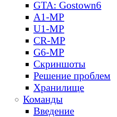
GTA: Gostown6
A1-MP
U1-MP
CR-MP
G6-MP
Скриншоты
Решение проблем
Хранилище
Команды
Введение