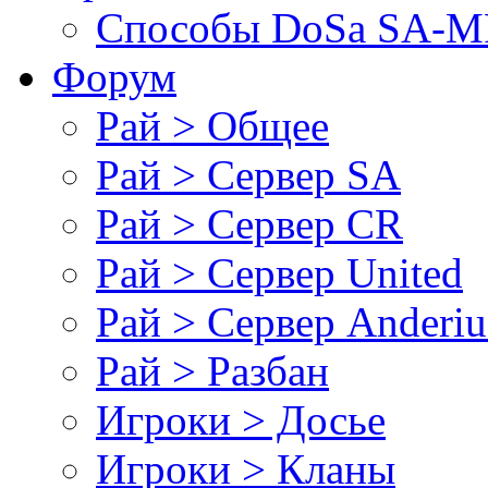
Cпособы DoSа SA-MP
Форум
Рай > Общее
Рай > Сервер SA
Рай > Сервер CR
Рай > Сервер United
Рай > Сервер Anderiu
Рай > Разбан
Игроки > Досье
Игроки > Кланы