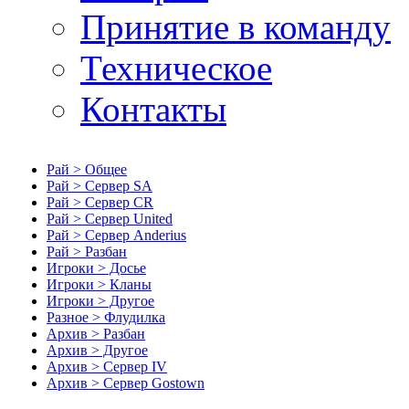
Принятие в команду
Техническое
Контакты
Рай > Общее
Рай > Сервер SA
Рай > Сервер CR
Рай > Сервер United
Рай > Сервер Anderius
Рай > Разбан
Игроки > Досье
Игроки > Кланы
Игроки > Другое
Разное > Флудилка
Архив > Разбан
Архив > Другое
Архив > Сервер IV
Архив > Сервер Gostown