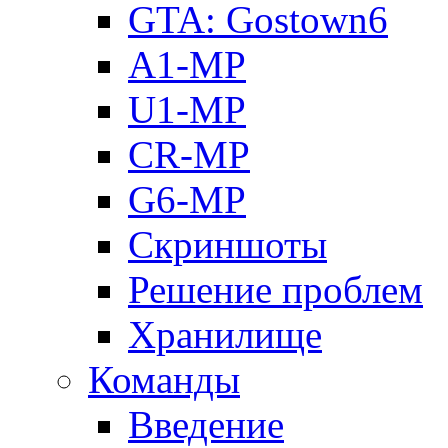
GTA: Gostown6
A1-MP
U1-MP
CR-MP
G6-MP
Скриншоты
Решение проблем
Хранилище
Команды
Введение