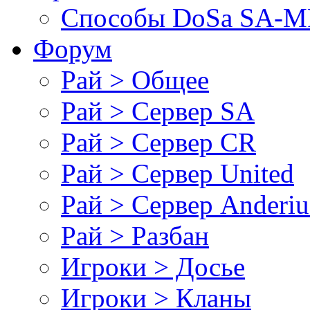
Cпособы DoSа SA-MP
Форум
Рай > Общее
Рай > Сервер SA
Рай > Сервер CR
Рай > Сервер United
Рай > Сервер Anderiu
Рай > Разбан
Игроки > Досье
Игроки > Кланы