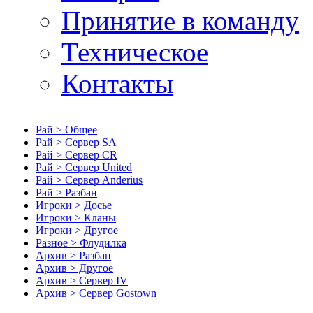
Принятие в команду
Техническое
Контакты
Рай > Общее
Рай > Сервер SA
Рай > Сервер CR
Рай > Сервер United
Рай > Сервер Anderius
Рай > Разбан
Игроки > Досье
Игроки > Кланы
Игроки > Другое
Разное > Флудилка
Архив > Разбан
Архив > Другое
Архив > Сервер IV
Архив > Сервер Gostown