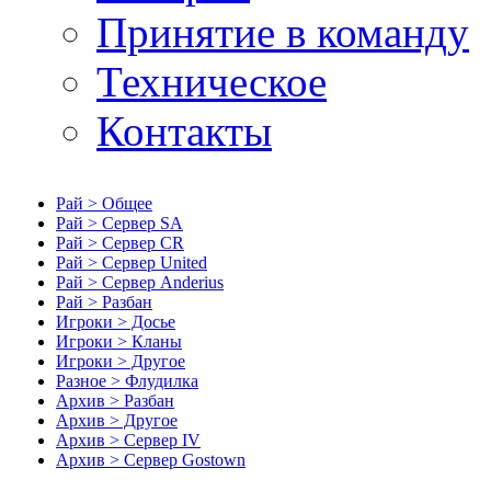
Принятие в команду
Техническое
Контакты
Рай > Общее
Рай > Сервер SA
Рай > Сервер CR
Рай > Сервер United
Рай > Сервер Anderius
Рай > Разбан
Игроки > Досье
Игроки > Кланы
Игроки > Другое
Разное > Флудилка
Архив > Разбан
Архив > Другое
Архив > Сервер IV
Архив > Сервер Gostown