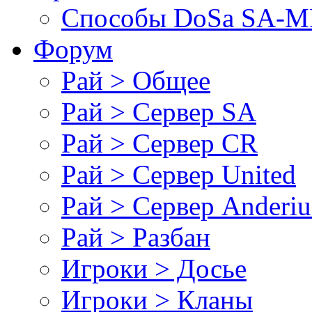
Cпособы DoSа SA-MP
Форум
Рай > Общее
Рай > Сервер SA
Рай > Сервер CR
Рай > Сервер United
Рай > Сервер Anderiu
Рай > Разбан
Игроки > Досье
Игроки > Кланы