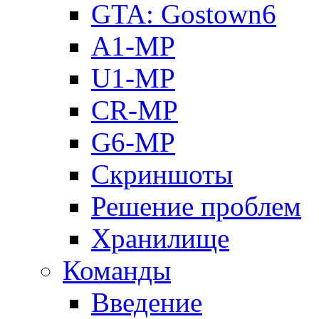
GTA: Gostown6
A1-MP
U1-MP
CR-MP
G6-MP
Скриншоты
Решение проблем
Хранилище
Команды
Введение