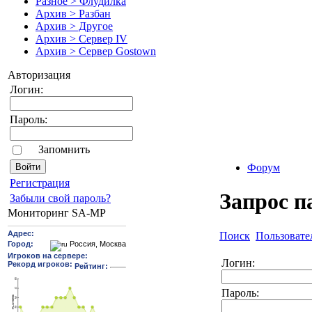
Разное > Флудилка
Архив > Разбан
Архив > Другое
Архив > Сервер IV
Архив > Сервер Gostown
Авторизация
Логин:
Пароль:
Запомнить
Форум
Pегиcтрaция
Запрос п
Забыли свой пароль?
Мониторинг SA-MP
Поиск
Пользовате
Логин:
Пароль: