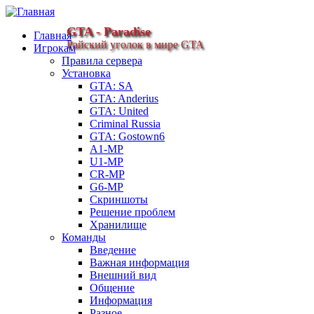
GTA - Paradise
Главная
Райский уголок в мире GTA
Игрокам
Правила сервера
Установка
GTA: SA
GTA: Anderius
GTA: United
Criminal Russia
GTA: Gostown6
A1-MP
U1-MP
CR-MP
G6-MP
Скриншоты
Решение проблем
Хранилище
Команды
Введение
Важная информация
Внешний вид
Общение
Информация
Разное