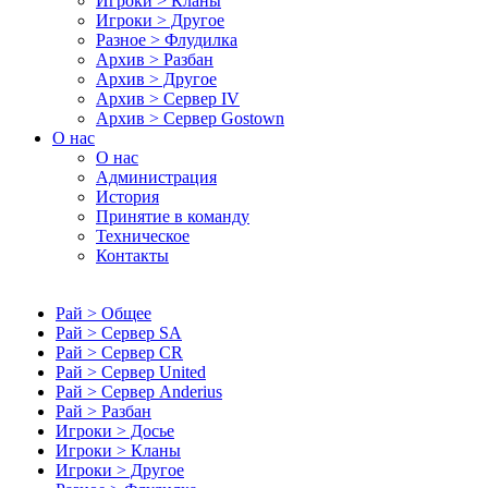
Игроки > Кланы
Игроки > Другое
Разное > Флудилка
Архив > Разбан
Архив > Другое
Архив > Сервер IV
Архив > Сервер Gostown
О нас
О нас
Администрация
История
Принятие в команду
Техническое
Контакты
Рай > Общее
Рай > Сервер SA
Рай > Сервер CR
Рай > Сервер United
Рай > Сервер Anderius
Рай > Разбан
Игроки > Досье
Игроки > Кланы
Игроки > Другое