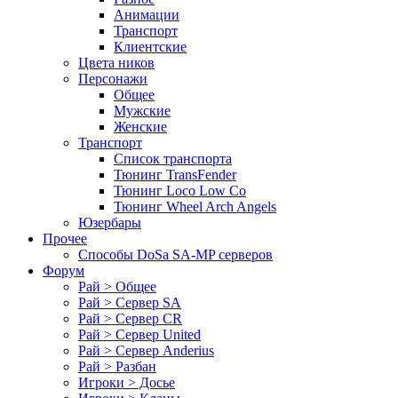
Анимации
Транспорт
Клиентские
Цвета ников
Персонажи
Общее
Мужские
Женские
Транспорт
Список транспорта
Тюнинг TransFender
Тюнинг Loco Low Co
Тюнинг Wheel Arch Angels
Юзербары
Прочее
Cпособы DoSа SA-MP серверов
Форум
Рай > Общее
Рай > Сервер SA
Рай > Сервер CR
Рай > Сервер United
Рай > Сервер Anderius
Рай > Разбан
Игроки > Досье