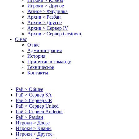
Игроки > Кланы
Игроки > Другое
Разное > Флудилка
Архив > Разбан
Архив > Другое
Архив > Сервер IV
Архив > Сервер Gostown
О нас
О нас
Администрация
История
Принятие в команду
Техническое
Контакты
Рай > Общее
Рай > Сервер SA
Рай > Сервер CR
Рай > Сервер United
Рай > Сервер Anderius
Рай > Разбан
Игроки > Досье
Игроки > Кланы
Игроки > Другое