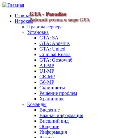
GTA - Paradise
Главная
Райский уголок в мире GTA
Игрокам
Правила сервера
Установка
GTA: SA
GTA: Anderius
GTA: United
Criminal Russia
GTA: Gostown6
A1-MP
U1-MP
CR-MP
G6-MP
Скриншоты
Решение проблем
Хранилище
Команды
Введение
Важная информация
Внешний вид
Общение
Информация
Разное