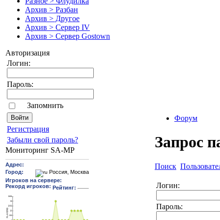
Разное > Флудилка
Архив > Разбан
Архив > Другое
Архив > Сервер IV
Архив > Сервер Gostown
Авторизация
Логин:
Пароль:
Запомнить
Форум
Pегиcтрaция
Запрос п
Забыли свой пароль?
Мониторинг SA-MP
Поиск
Пользовате
Логин:
Пароль: