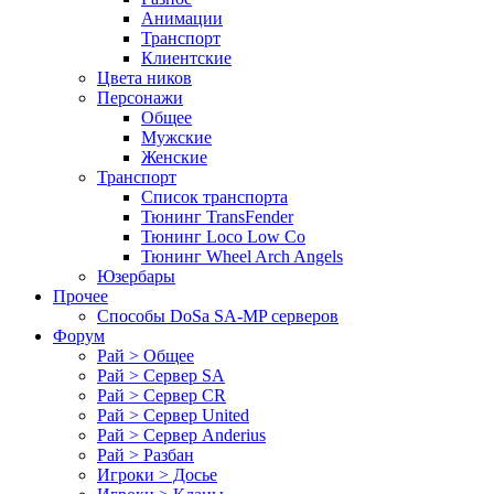
Анимации
Транспорт
Клиентские
Цвета ников
Персонажи
Общее
Мужские
Женские
Транспорт
Список транспорта
Тюнинг TransFender
Тюнинг Loco Low Co
Тюнинг Wheel Arch Angels
Юзербары
Прочее
Cпособы DoSа SA-MP серверов
Форум
Рай > Общее
Рай > Сервер SA
Рай > Сервер CR
Рай > Сервер United
Рай > Сервер Anderius
Рай > Разбан
Игроки > Досье