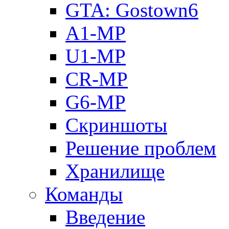
GTA: Gostown6
A1-MP
U1-MP
CR-MP
G6-MP
Скриншоты
Решение проблем
Хранилище
Команды
Введение