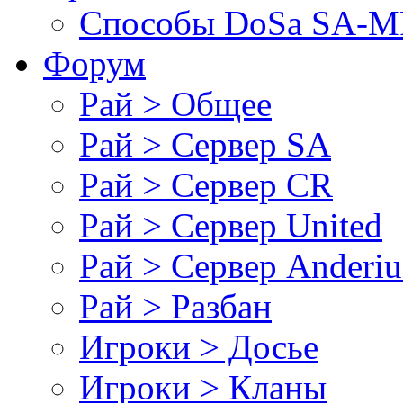
Cпособы DoSа SA-MP
Форум
Рай > Общее
Рай > Сервер SA
Рай > Сервер CR
Рай > Сервер United
Рай > Сервер Anderiu
Рай > Разбан
Игроки > Досье
Игроки > Кланы